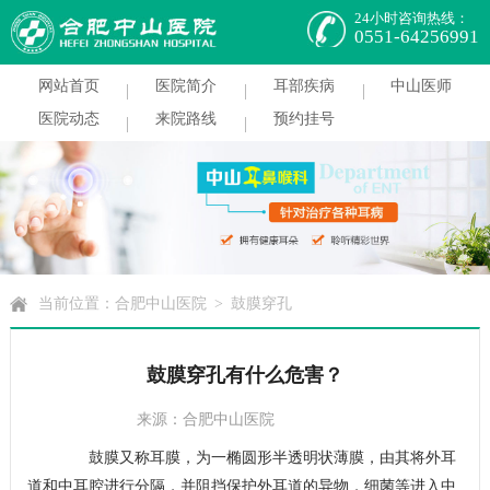
24小时咨询热线：
0551-64256991
网站首页
医院简介
耳部疾病
中山医师
医院动态
来院路线
预约挂号
当前位置：
合肥中山医院
>
鼓膜穿孔
鼓膜穿孔有什么危害？
来源：合肥中山医院
在线咨询
|
预约挂号
鼓膜又称耳膜，为一椭圆形半透明状薄膜，由其将外耳
道和中耳腔进行分隔，并阻挡保护外耳道的异物，细菌等进入中