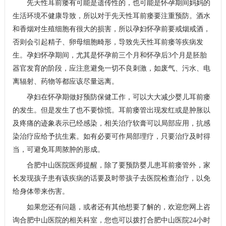
先天性耳前瘘有可能是遗传性的，也可能是怀孕期间妈妈的
生活环境不健康导致，所以对于先天性耳前瘘要注重预防。酒水
和香烟对生殖细胞有很大的损害，所以孕妇怀孕前要戒烟戒酒，
否则会引起精子、卵母细胞畸形，导致先天性耳前瘘等疾病发
生。孕妇怀孕期间，尤其是怀孕前三个月和怀孕后3个月是胚胎
器官发育的阶段，应注意避免一切不良刺激，如废气、污水、电
离辐射、药物等都应该尽量远离。
孕妇在怀孕期做好预防保健工作，可以大大减少婴儿耳前瘘
的发生。但是发生了也不要惊慌。耳前瘘管出现发红或是肿胀以
及疼痛的迹象表示已经感染，相关治疗软膏可以局部应用，抗感
染治疗应给予抗生素。如有必要可作局部理疗，只要治疗及时得
当，可避免耳周脓肿的形成。
合肥中山医院医师提醒，除了要预防婴儿患耳前瘘管外，家
长发现孩子患有该疾病的话要及时带孩子去医院检查治疗，以免
给身体带来伤害。
如果您还有问题，或者还有其他想要了解的，欢迎您网上咨
询合肥中山医院的相关科室，您也可以拨打合肥中山医院24小时