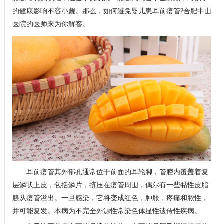
的健康影响不容小觑。那么，如何避免婴儿患耳前瘘管?合肥中山
医院的医师来为你解答。
耳前瘘管其外部孔通常位于前面的耳轮脚，管腔内覆盖着复
层鳞状上皮，包括鳞片，挤压在瘘管周围，偶尔有一些黏性皮脂
腺从瘘管溢出。一旦感染，它将变成红色，肿胀，疼痛和脓性，
并可能复发。本病为不完全外源性常染色体显性遗传性疾病。