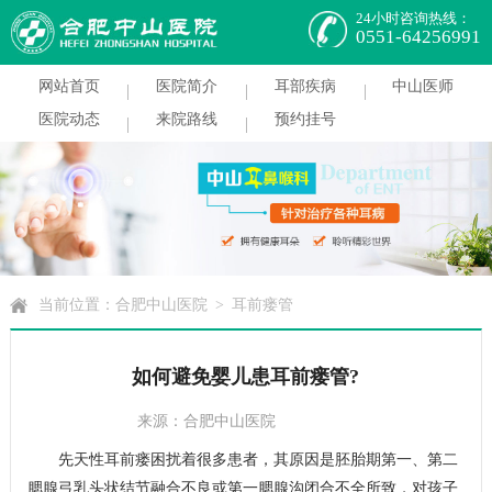
24小时咨询热线：
0551-64256991
网站首页
医院简介
耳部疾病
中山医师
医院动态
来院路线
预约挂号
当前位置：
合肥中山医院
>
耳前瘘管
如何避免婴儿患耳前瘘管?
来源：合肥中山医院
在线咨询
|
预约挂号
先天性耳前瘘困扰着很多患者，其原因是胚胎期第一、第二
腮腺弓乳头状结节融合不良或第一腮腺沟闭合不全所致，对孩子